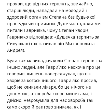
прояви, що від них терплять, звичайно, 
старші люди, нападали на молодий і 
здоровий організм Степана без будь-якої 
простуди чи причини. Дуже часто, коли ми 
питали Гавриїлка, чому Степан хворіє, 
Гавриїлко відповідав: «Душечка терпить за 
Сивушка» (так називав він Митрополита 
Андрея).
Були також випадки, коли Степан терпів і за 
інших людей, але Гавриїлко неохоче про це 
говорив, лишень попереджував, що він 
хворіє за когось іншого. Гавриїлко просив, 
щоб не кликали лікаря, бо це нічого не 
допоможе, а хвороба скоро мине сама, і 
дійсно, незрозуміла для нас хвороба так 
само скоро й раптово зникала, як і 