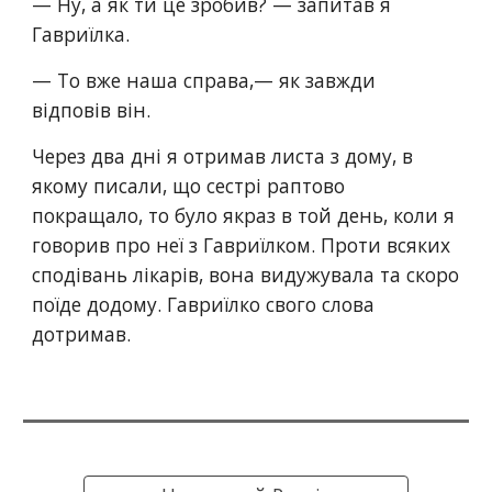
— Ну, а як ти це зробив? — запитав я 
Гавриїлка.
— То вже наша справа,— як завжди 
відповів він.
Через два дні я отримав листа з дому, в 
якому писали, що сестрі раптово 
покращало, то було якраз в той день, коли я 
говорив про неї з Гавриїлком. Проти всяких 
сподівань лікарів, вона видужувала та скоро 
поїде додому. Гавриїлко свого слова 
дотримав. 