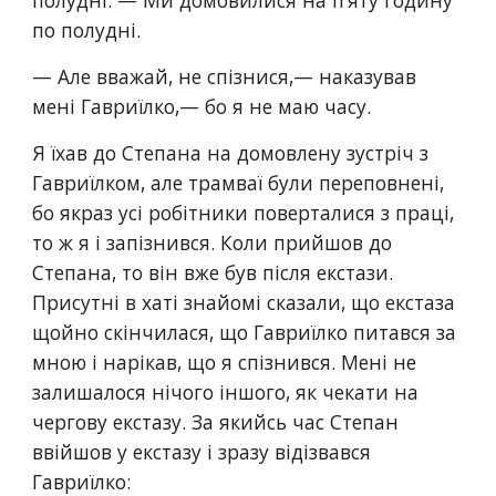
полудні. — Ми домовилися на п’яту годину 
по полудні.
— Але вважай, не спізнися,— наказував 
мені Гавриїлко,— бо я не маю часу.
Я їхав до Степана на домовлену зустріч з 
Гавриїлком, але трамваї були переповнені, 
бо якраз усі робітники поверталися з праці, 
то ж я і запізнився. Коли прийшов до 
Степана, то він вже був після екстази. 
Присутні в хаті знайомі сказали, що екстаза 
щойно скінчилася, що Гавриїлко питався за 
мною і нарікав, що я спізнився. Мені не 
залишалося нічого іншого, як чекати на 
чергову екстазу. За якийсь час Степан 
ввійшов у екстазу і зразу відізвався 
Гавриїлко: