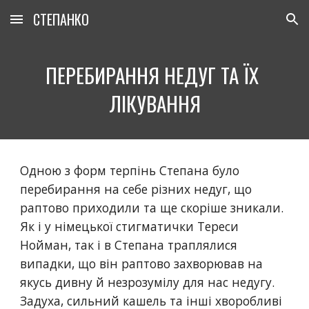
СТЕПАНКО
Skip to main content
Skip to navigation
ПЕРЕБИРАННЯ НЕДУГ ТА ЇХ 
ЛІКУВАННЯ
Одною з форм терпінь Степана було 
перебирання на себе різних недуг, що 
раптово приходили та ще скоріше зникали. 
Як і у німецької стигматички Тереси 
Нойман, так і в Степана траплялися 
випадки, що він раптово захворював на 
якусь дивну й незрозумілу для нас недугу. 
Задуха, сильний кашель та інші хворобливі 