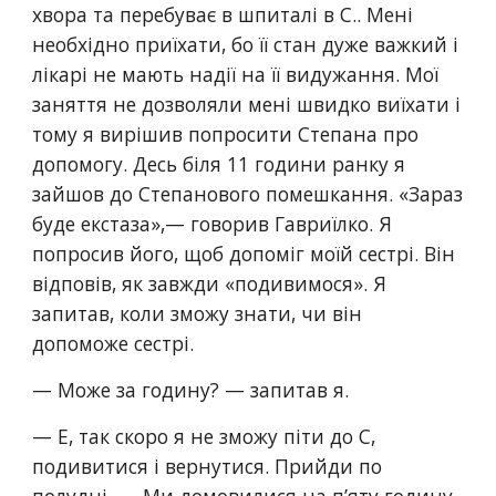
хвора та перебуває в шпиталі в С.. Мені 
необхідно приїхати, бо її стан дуже важкий і 
лікарі не мають надії на її видужання. Мої 
заняття не дозволяли мені швидко виїхати і 
тому я вирішив попросити Степана про 
допомогу. Десь біля 11 години ранку я 
зайшов до Степанового помешкання. «Зараз 
буде екстаза»,— говорив Гавриїлко. Я 
попросив його, щоб допоміг моїй сестрі. Він 
відповів, як завжди «подивимося». Я 
запитав, коли зможу знати, чи він 
допоможе сестрі.
— Може за годину? — запитав я.
— Е, так скоро я не зможу піти до С, 
подивитися і вернутися. Прийди по 