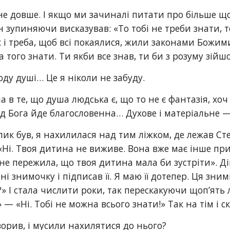
не довше. І якщо ми зачиналі питати про більше щос
н зупиняючи висказував: «То тобі не треби знати, т
х і треба, щоб всі покаялися, жили законами Божими
 того знати. Ти якби все знав, ти би з розуму зійшо
оду душі… Це я ніколи не забуду.
 в те, що душа людська є, що то не є фантазія, хоч в
д Бога йде благословенна… Духове і матеріальне — 
лик був, я нахилилася над тим ліжком, де лежав Сте
Ні. Твоя дитина не виживе. Вона вже має інше приз
го не пережила, що твоя дитина мала би зустріти». Д
ні знимочку і підписав її. Я маю її дотепер. Ця зни
» І стала числити роки, так перескакуючи щоп’ять лі
 — «Ні. Тобі не можна всього знати!» Так на тім і с
орив, і мусили нахилятися до нього?