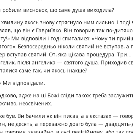
ви робили висновок, шо саме душа виходила?
 хвилину якось знову стряснуло ним сильно. І тоді ч
ляв, що він є Гавриїлко. Він говорив так по-дитячо
сту!» Ми відповіли і тоді спиталися: «Чому ти при
ого». Безпосередньо ніколи святий не вступав, а 
пер вступав святий. От, яка цікава процедура. Три…
елик, після ангелика — святого душа. Приходив свя
італися саме так, чи якось інакше?
!» Ми відповідали.
дково, адже на ці Божі сліди також треба заслужит
ожливо, неосвічених.
був. Ви бачили як він писав, а в екстазах — гово
ин, не десять, а переважно довго була — двадцять-д
н говорив, звичайно, в дусі релігійному, або так 