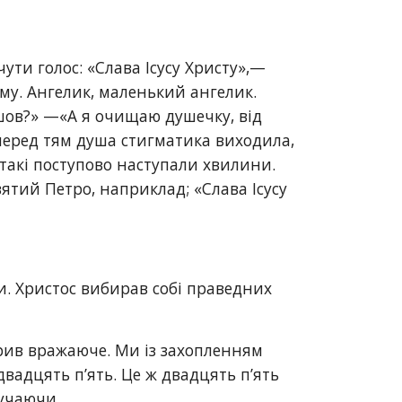
ути голос: «Слава Ісусу Христу»,— 
му. Ангелик, маленький ангелик. 
йшов?» —«А я очищаю душечку, від 
перед тям душа стигматика виходила, 
 такі поступово наступали хвилини. 
тий Петро, наприклад; «Слава Іcycy 
и. Христос вибирав собі праведних 
рив вражаюче. Ми із захопленням 
вадцять п’ять. Це ж двадцять п’ять 
поучаючи…