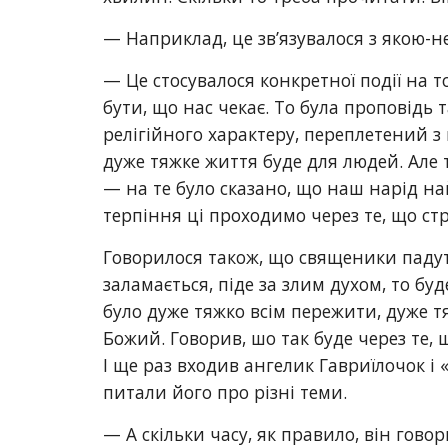
— Наприклад, це зв’язувалося з якою-н
— Це стосувалося конкретної події на то
бути, що нас чекає. То була проповідь 
релігійного характеру, переплетений 
дуже тяжке життя буде для людей. Але 
— на те було сказано, що наш нарід най
терпіння ці проходимо через те, що с
Говорилося також, що священики падуть
заламається, піде за злим духом, то бу
було дуже тяжко всім пережити, дуже тя
Божий. Говорив, шо так буде через те, щ
І ще раз входив ангелик Гавриїлочок і 
питали його про різні теми.
— А скільки часу, як правило, він гово