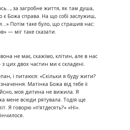
ь…, за загробне життя, як там душа, 
о є Божа справа. На що собі заслужиш, 
…» Потім таке було, що страшив нас: 
в» — міг таке сказати.
она не має, скажімо, клітин, але в нас 
з цих двох частин ми є складені.
пан, і питаюся: «Скільки я буду жити? 
начення. Матінка Божа від тебе її 
ійсно, моя дитина не вижила. Я 
мка мене всюди рятувала. Тодія ще 
т. Я говорю «п’ятдесять?» «Ні». 
кінчилося.