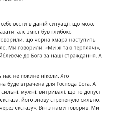
себе вести в даній ситуації, що може 
зати, але зміст був глибоко 
говорили, що чорна хмара наступить, 
о. Ми говорили: «Ми ж такі терплячі»,
айближче до Бога за наші страждання. А 
нас не покине ніколи. Хто 
на буде втрачена для Господа Бога. А 
сильні, мужні, витривалі, що то допуст 
екстаза, його знову стрепенуло сильно. 
ерез екстазу». Він з нами говорив. Ми 