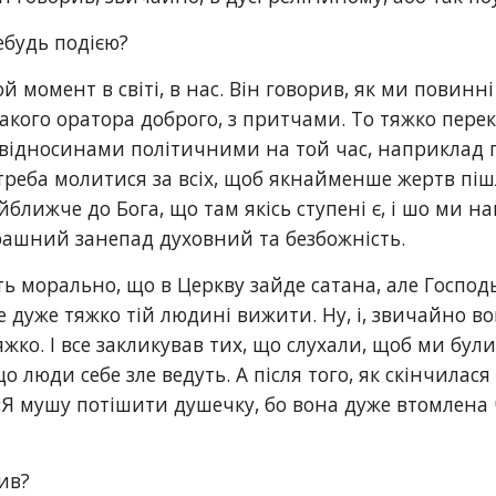
ебудь подією?
й момент в світі, в нас. Він говорив, як ми повинні 
такого оратора доброго, з притчами. То тяжко перека
з відносинами політичними на той час, наприклад 
треба молитися за всіх, щоб якнайменше жертв пішл
ближче до Бога, що там якісь ступені є, і шо ми н
трашний занепад духовний та безбожність.
 морально, що в Церкву зайде сатана, але Господь 
де дуже тяжко тій людині вижити. Ну, і, звичайно во
жко. І все закликував тих, що слухали, щоб ми були 
о люди себе зле ведуть. А після того, як скінчилася 
«Я мушу потішити душечку, бо вона дуже втомлена ч
рив?