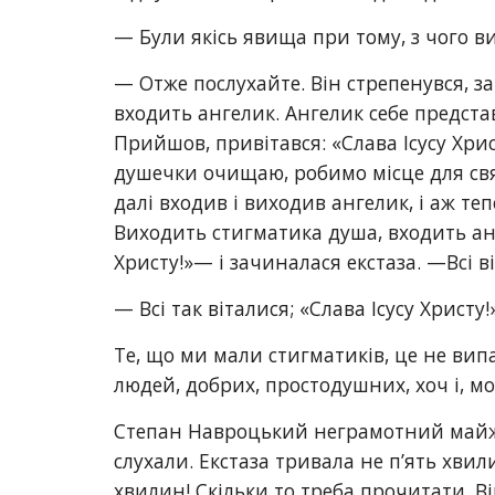
— Були якісь явища при тому, з чого 
— Отже послухайте. Він стрепенувся, за
входить ангелик. Ангелик себе представ
Прийшов, привітався: «Слава Ісусу Хри
душечки очищаю, робимо місце для свят
далі входив і виходив ангелик, і аж те
Виходить стигматика душа, входить анг
Христу!»— і зачиналася екстаза. —Всі в
— Всі так віталися; «Слава Ісусу Христу
Те, що ми мали стигматиків, це не випа
людей, добрих, простодушних, хоч і, м
Степан Навроцький неграмотний майже 
слухали. Екстаза тривала не п’ять хвил
хвилин! Скільки то треба прочитати. Ві