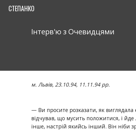
СТЕПАНКО
Sk
Інтерв'ю з Очевидцями 
м. Львів, 23.10.94, 11.11.94 рр.
— Ви просите розказати, як виглядала е
відчував, що мусить положитися, і йде л
інше, настрій якийсь інший. Він ніби зр