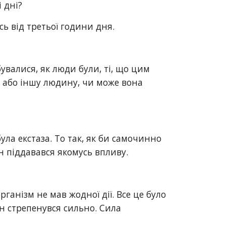
 дні?
ь від третьої години дня.
увалися, як люди були, ті, що цим 
 або іншу людину, чи може вона 
ула екстаза. То так, як би самочинно 
ін піддавався якомусь впливу.
анізм не мав жодної дії. Все це було 
н стрепенувся сильно. Сила 