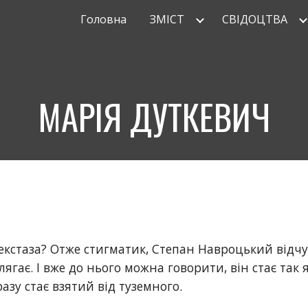
Головна
ЗМІСТ
СВІДОЦТВА
ip to main content
Skip to navigat
МАРІЯ ДУТКЕВИЧ
кстаза? Отже стигматик, Степан Навроцький відчував
ягає. І вже до нього можна говорити, він стає так 
азу стає взятий від туземного.