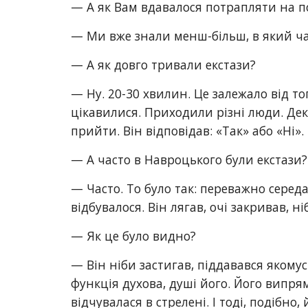
— А як Вам вдавалося потрапляти на по
— Ми вже знали менш-більш, в який час
— А як довго тривали екстази?
— Ну. 20-30 хвилин. Це залежало від то
цікавилися. Приходили різні люди. Дек
прийти. Він відповідав: «Так» або «Ні».
— А часто в Навроцького були екстази?
— Часто. То було так: переважно середа,
відбувалося. Він лягав, очі закривав, н
— Як це було видно?
— Він ніби застигав, піддавався якомус
функція духова, душі його. Його випрям
відчувалася в стрелені. І тоді, подібно