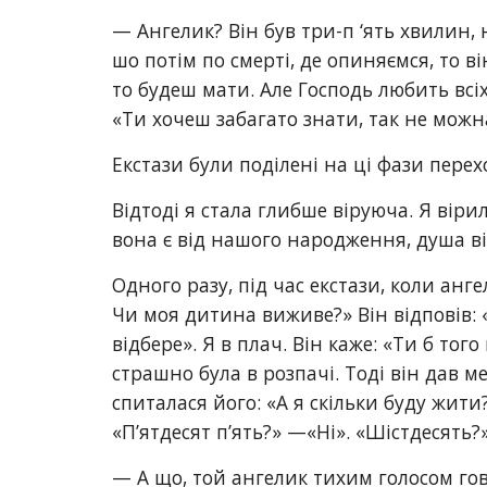
— Ангелик? Він був три-п ‘ять хвилин, 
шо потім по смерті, де опиняємся, то ві
то будеш мати. Але Господь любить всі
«Ти хочеш забагато знати, так не можна
Екстази були поділені на ці фази перех
Відтоді я стала глибше віруюча. Я вірила
вона є від нашого народження, душа ві
Одного разу, під час екстази, коли анге
Чи моя дитина виживе?» Він відповів: «
відбере». Я в плач. Він каже: «Ти б то
страшно була в розпачі. Тоді він дав ме
спиталася його: «А я скільки буду жити?
«П’ятдесят п’ять?» —«Ні». «Шістдесять?»
— А що, той ангелик тихим голосом гов