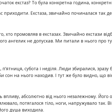
чаток екстаз? То була конкретна година, конкретні
 приходити. Екстаза, звичайно починалася так дес
го, хто промовляв в екстазах. Звичайно екстази відб
ого ангелик не допускав. Ми питали в нього про ту
 п’ятниця, субота і неділя. Люди збиралися, зразу б
іби сон на нього находив. І тут же було видно, що в
ь впливу, абсолютно від нього незалежному. Його орг
лювало, потягалося тіло, ноги, напружувало так. Ві
, його душа виходила.